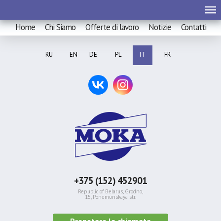
Home
Chi Siamo
Offerte di lavoro
Notizie
Contatti
RU
EN
DE
PL
IT
FR
+375 (152) 452901
Republic of Belarus, Grodno,
15, Ponemunskaya str.