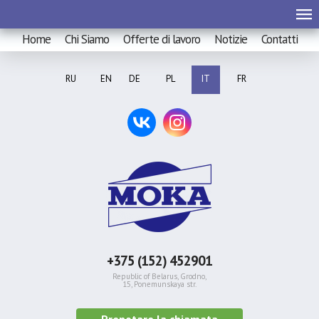
Home
Chi Siamo
Offerte di lavoro
Notizie
Contatti
RU
EN
DE
PL
IT
FR
+375 (152) 452901
Republic of Belarus, Grodno,
15, Ponemunskaya str.