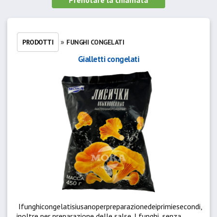
Prenotare la chiamata
»
PRODOTTI
FUNGHI CONGELATI
Gialletti congelati
Ifunghicongelatisiusanoperpreparazionedeiprimiesecondi,
inoltre per preparazione delle salse.
I funghi, senza