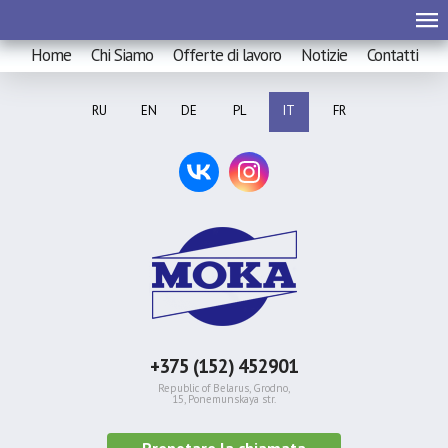
Home
Chi Siamo
Offerte di lavoro
Notizie
Contatti
RU
EN
DE
PL
IT
FR
+375 (152) 452901
Republic of Belarus, Grodno,
15, Ponemunskaya str.