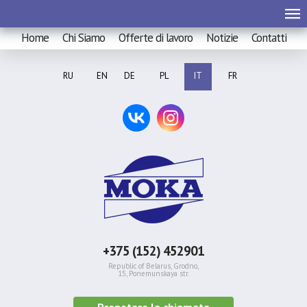
Home
Chi Siamo
Offerte di lavoro
Notizie
Contatti
RU
EN
DE
PL
IT
FR
+375 (152) 452901
Republic of Belarus, Grodno,
15, Ponemunskaya str.